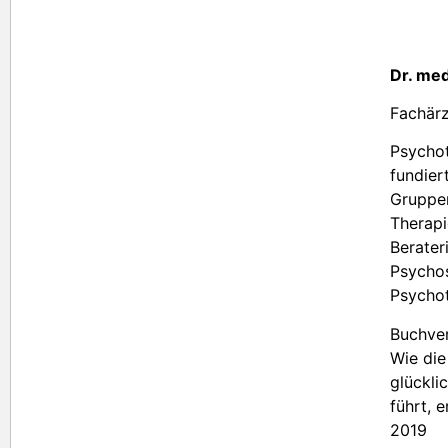
Dr. med
Fachärz
Psychot
fundier
Gruppe
Therapi
Berater
Psycho
Psychot
Buchve
Wie die
glückli
führt, 
2019