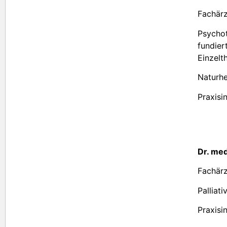
Fachärz
Psychot
fundier
Einzelt
Naturhe
Praxisi
Dr. med
Fachärz
Palliat
Praxisi