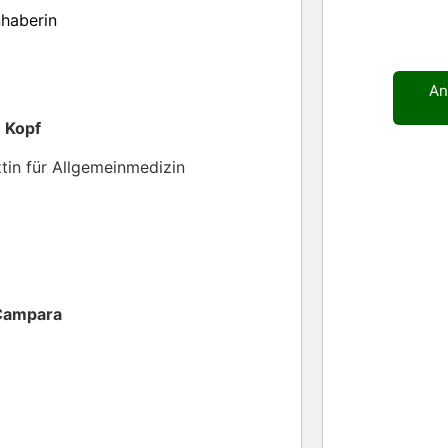
nhaberin
An
 Kopf
tin für Allgemeinmedizin
 Campara